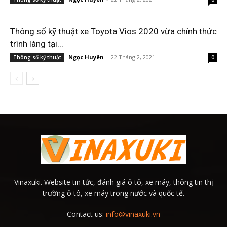
Thông số kỹ thuật xe Toyota Vios 2020 vừa chính thức
trình làng tại...
Ngọc Huyên
-
22 Tháng 2, 2021
Thông số kỹ thuật
0
Vinaxuki. Website tin tức, đánh giá ô tô, xe máy, thông tin thị
trường ô tô, xe máy trong nước và quốc tế.
Contact us:
info@vinaxuki.vn