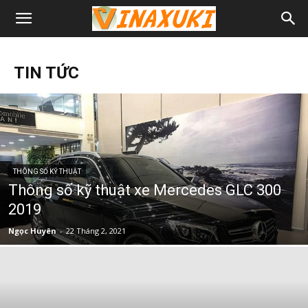
TIN TỨC
THÔNG SỐ KỸ THUẬT
Thông số kỹ thuật xe Mercedes GLC 300
2019
Ngọc Huyên
-
22 Tháng 2, 2021