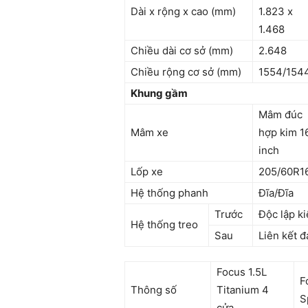
Dài x rộng x cao (mm)
1.823 x
1.468
Chiều dài cơ sở (mm)
2.648
Chiều rộng cơ sở (mm)
1554/154
Khung gầm
Mâm đúc
Mâm xe
hợp kim 1
inch
Lốp xe
205/60R1
Hệ thống phanh
Đĩa/Đĩa
Trước
Độc lập k
Hệ thống treo
Sau
Liên kết 
Focus 1.5L
F
Thông số
Titanium 4
S
cửa