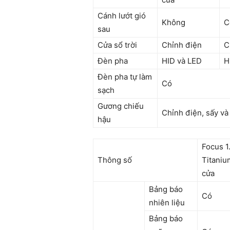
Cánh lướt gió
Không
C
sau
Cửa sổ trời
Chỉnh điện
C
Đèn pha
HID và LED
H
Đèn pha tự làm
Có
sạch
Gương chiếu
Chỉnh điện, sấy và
hậu
Focus 1
Thông số
Titaniu
cửa
Bảng báo
Có
nhiên liệu
Bảng báo