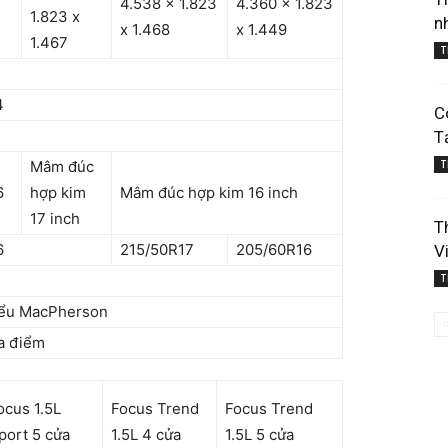
4.538 x 1.823
4.360 x 1.823
1.823 x
n
x 1.468
x 1.449
1.467
T
4
C
T
Mâm đúc
T
6
hợp kim
Mâm đúc hợp kim 16 inch
17 inch
T
6
215/50R17
205/60R16
V
T
iểu MacPherson
đa điểm
ocus 1.5L
Focus Trend
Focus Trend
port 5 cửa
1.5L 4 cửa
1.5L 5 cửa