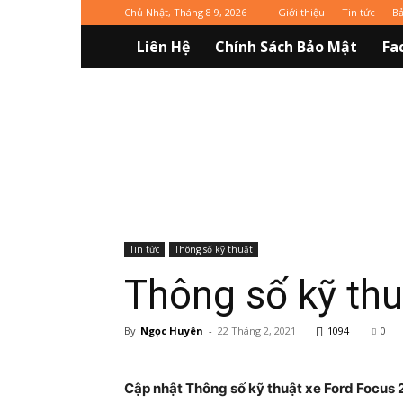
Chủ Nhật, Tháng 8 9, 2026
Giới thiệu
Tin tức
Ba
Liên Hệ
Chính Sách Bảo Mật
Fa
Vinaxuki
Tin tức
Thông số kỹ thuật
Thông số kỹ thu
By
Ngọc Huyên
-
22 Tháng 2, 2021
1094
0
Cập nhật Thông số kỹ thuật xe Ford Focus 