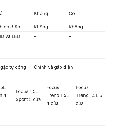
ó
Không
Có
hỉnh điện
Không
Không
ID và LED
–
–
–
–
 gập tự động
Chỉnh và gập điện
.5L
Focus
Focus
Focus 1.5L
m 4
Trend 1.5L
Trend 1.5L 5
Sport 5 cửa
4 cửa
cửa
–