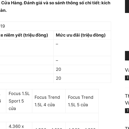
 Cửa Hàng. Đánh giá và so sánh thông số chi tiết: kích
oàn.
19
xe niêm yết (triệu đồng)
Mức ưu đãi (triệu đồng)
–
–
20
V
20
T
L
Focus 1.5L
T
Focus Trend
Focus Trend
4
Sport 5
V
1.5L 4 cửa
1.5L 5 cửa
cửa
T
4.360 x
T