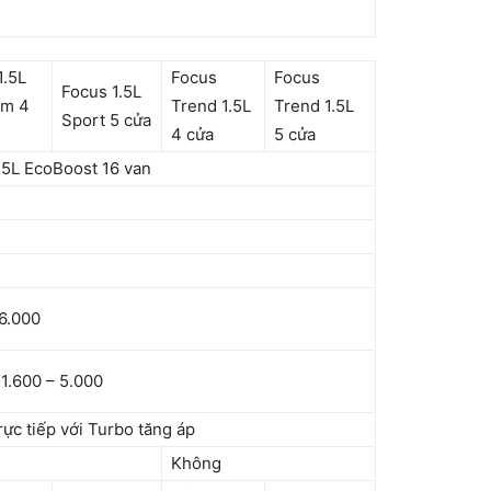
1.5L
Focus
Focus
Focus 1.5L
um 4
Trend 1.5L
Trend 1.5L
Sport 5 cửa
4 cửa
5 cửa
.5L EcoBoost 16 van
6.000
1.600 – 5.000
rực tiếp với Turbo tăng áp
Không