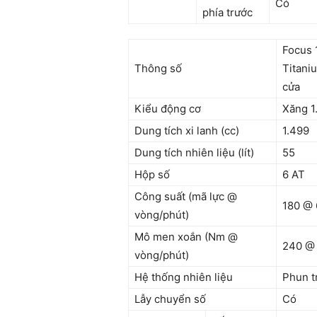
Có
phía trước
Focus 
Thông số
Titani
cửa
Kiểu động cơ
Xăng 1
Dung tích xi lanh (cc)
1.499
Dung tích nhiên liệu (lít)
55
Hộp số
6 AT
Công suất (mã lực @
180 @ 
vòng/phút)
Mô men xoắn (Nm @
240 @ 
vòng/phút)
Hệ thống nhiên liệu
Phun t
Lẫy chuyển số
Có