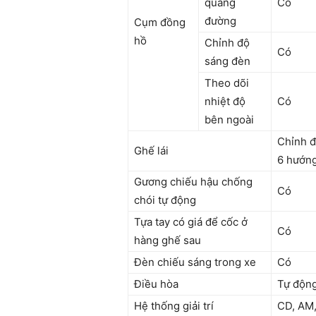
quãng
Có
đường
Cụm đồng
hồ
Chỉnh độ
Có
sáng đèn
Theo dõi
nhiệt độ
Có
bên ngoài
Chỉnh đ
Ghế lái
6 hướn
Gương chiếu hậu chống
Có
chói tự động
Tựa tay có giá để cốc ở
Có
hàng ghế sau
Đèn chiếu sáng trong xe
Có
Điều hòa
Tự động
Hệ thống giải trí
CD, AM,