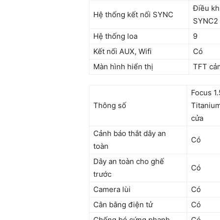
Điều kh
Hệ thống kết nối SYNC
SYNC2
Hệ thống loa
9
Kết nối AUX, Wifi
Có
Màn hình hiển thị
TFT cảm
Focus 1.
Thông số
Titaniu
cửa
Cảnh báo thắt dây an
Có
toàn
Dây an toàn cho ghế
Có
trước
Camera lùi
Có
Cân bằng điện tử
Có
Chống bó cứng phanh
Có