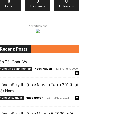
0
0
0
Fans
Followers
Followers
- Advertisement -
Recent Posts
ận Tải Châu Vy
Ngọc Huyên
-
13 Tháng 7, 2020
hông tin doanh nghiệp
0
hông số kỹ thuật xe Nissan Terra 2019 tại
iệt Nam
Ngọc Huyên
-
22 Tháng 2, 2021
hông số kỹ thuật
0
hông số kỹ thuật xe Mazda 6 2020 mới