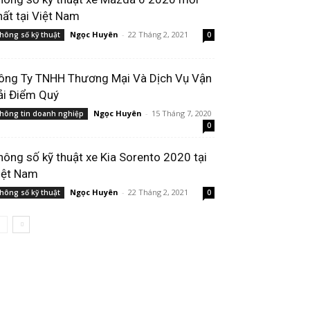
hất tại Việt Nam
Ngọc Huyên
-
22 Tháng 2, 2021
hông số kỹ thuật
0
ông Ty TNHH Thương Mại Và Dịch Vụ Vận
ải Điểm Quý
Ngọc Huyên
-
15 Tháng 7, 2020
hông tin doanh nghiệp
0
hông số kỹ thuật xe Kia Sorento 2020 tại
iệt Nam
Ngọc Huyên
-
22 Tháng 2, 2021
hông số kỹ thuật
0