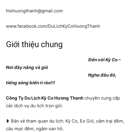
htxhuongthanh@gmail.com
www.facebook.com/DuLichKyCoHuongThanh
Giới thiệu chung
ccccccccccccccccccccccccccccccccccc
Đến với Kỳ Co –
Nơi đầy nắng và gió
ccccccccccccccccccccccccccccccc
Nghe đâu đó,
tiếng sóng biển rì rào!!!
Công Ty Du Lịch Kỳ Co Hương Thanh
chuyên cung cấp
các dịch vụ du lịch trọn gói:
❥ Bán vé tham quan du lịch: Kỳ Co, Eo Gió, cắm trại đêm,
câu mực đêm, ngắm san hô.