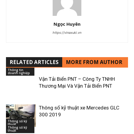
Ngọc Huyên
https://vinaxuki.vn
RELATED ARTICLES
MORE FROM AUTHOR
Thông tin
doanh nghiệp
Vận Tải Biển PNT – Công Ty TNHH
Thương Mại Và Vận Tải Biển PNT
Thông số kỹ thuật xe Mercedes GLC
300 2019
Thông số kỹ
thuật
Thông số kỹ
thuật