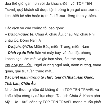
đưa thế giới gần hơn với du khách. Đến với TOP TEN
Travel, quý khách sẽ được tận hưởng trọn gói các tour du
lịch thiết kế sẵn hoặc tự thiết kế tour riêng theo ý thích.
Các dịch vụ của chúng tôi bao gồm:
+
Du lịch quốc tế:
Châu Á, châu Âu, châu Mỹ, châu Phi,
châu Úc, Đông Nam Á
+
Du lịch nội địa:
Miền Bắc, miền Trung, miền Nam
+
Dịch vụ du lịch:
Bán vé máy bay, vé tàu, đặt phòng
khách sạn, làm mới và gia hạn visa, làm thẻ apec,..
Phục vụ nhu cầu
: Nghỉ dưỡng nghỉ mát, hành hương, tham
quan, giải trí, tuần trăng mật,..
Đặc biệt mạnh trong tổ chức tour đi Nhật, Hàn Quốc,
Thái Lan, Châu Âu.
Như tên thương hiệu đã khẳng định TOP TEN TRAVEL và
khẩu hiệu công ty đã lựa chọn “Du lịch Châu Á, Khám phá
Mỹ – Úc – Âu”, công ty TOP TEN TRAVEL mong muốn phát