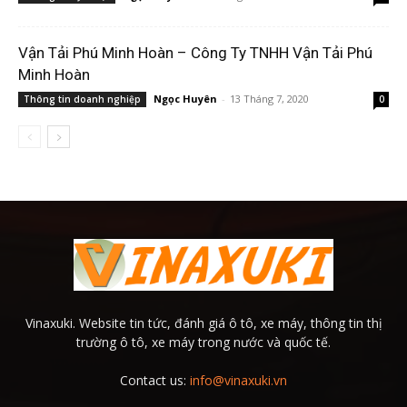
Vận Tải Phú Minh Hoàn – Công Ty TNHH Vận Tải Phú
Minh Hoàn
Ngọc Huyên
-
13 Tháng 7, 2020
Thông tin doanh nghiệp
0
Vinaxuki. Website tin tức, đánh giá ô tô, xe máy, thông tin thị
trường ô tô, xe máy trong nước và quốc tế.
Contact us:
info@vinaxuki.vn