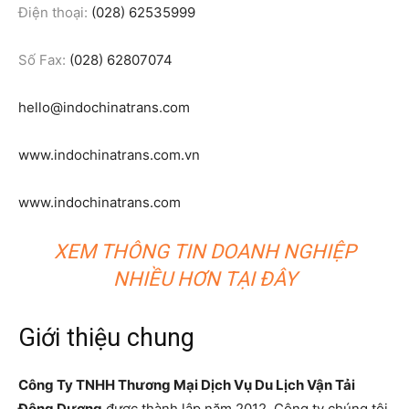
Điện thoại:
(028) 62535999
Số Fax:
(028) 62807074
hello@indochinatrans.com
www.indochinatrans.com.vn
www.indochinatrans.com
XEM THÔNG TIN DOANH NGHIỆP
NHIỀU HƠN TẠI ĐÂY
Giới thiệu chung
Công Ty TNHH Thương Mại Dịch Vụ Du Lịch Vận Tải
Đông Dương
được thành lập năm 2012. Công ty chúng tôi