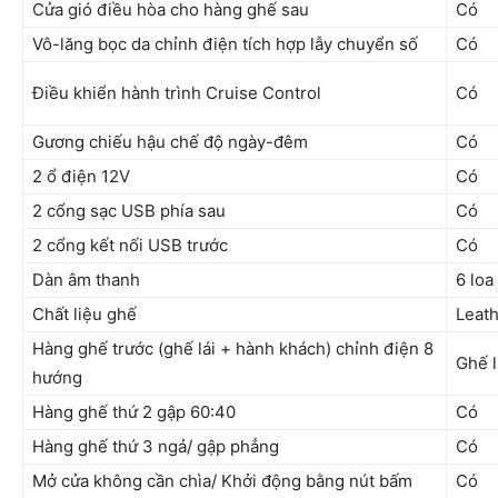
Cửa gió điều hòa cho hàng ghế sau
Có
Vô-lăng bọc da chỉnh điện tích hợp lẫy chuyển số
Có
Điều khiển hành trình Cruise Control
Có
Gương chiếu hậu chế độ ngày-đêm
Có
2 ổ điện 12V
Có
2 cổng sạc USB phía sau
Có
2 cổng kết nối USB trước
Có
Dàn âm thanh
6 loa
Chất liệu ghế
Leath
Hàng ghế trước (ghế lái + hành khách) chỉnh điện 8
Ghế l
hướng
Hàng ghế thứ 2 gập 60:40
Có
Hàng ghế thứ 3 ngả/ gập phẳng
Có
Mở cửa không cần chìa/ Khởi động bằng nút bấm
Có