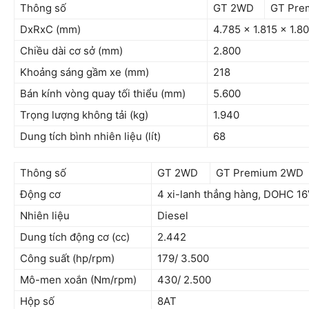
Thông số
GT 2WD
GT Pre
DxRxC (mm)
4.785 x 1.815 x 1.8
Chiều dài cơ sở (mm)
2.800
Khoảng sáng gầm xe (mm)
218
Bán kính vòng quay tối thiểu (mm)
5.600
Trọng lượng không tải (kg)
1.940
Dung tích bình nhiên liệu (lít)
68
Thông số
GT 2WD
GT Premium 2WD
Động cơ
4 xi-lanh thẳng hàng, DOHC 16
Nhiên liệu
Diesel
Dung tích động cơ (cc)
2.442
Công suất (hp/rpm)
179/ 3.500
Mô-men xoắn (Nm/rpm)
430/ 2.500
Hộp số
8AT