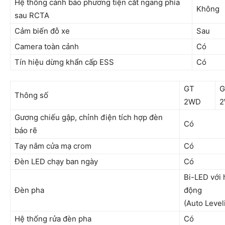
Hệ thống cảnh báo phương tiện cắt ngang phía
Không
sau RCTA
Cảm biến đỗ xe
Sau
Camera toàn cảnh
Có
Tín hiệu dừng khẩn cấp ESS
Có
GT
G
Thông số
2WD
Gương chiếu gập, chỉnh điện tích hợp đèn
Có
báo rẽ
Tay nắm cửa mạ crom
Có
Đèn LED chạy ban ngày
Có
Bi-LED với 
Đèn pha
động
(Auto Level
Hệ thống rửa đèn pha
Có