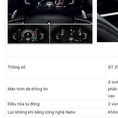
Thông số
GT 
4 inc
Màn hình đa thông tin
phân 
cao
Điều hòa tự động
2 vùn
Lọc không khí bằng công nghệ Nano
Khôn