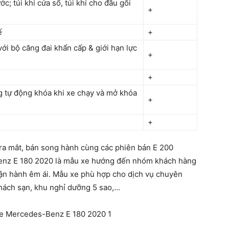
ớc; túi khí cửa sổ, túi khí cho đầu gối
+
ế
+
với bộ căng đai khẩn cấp & giới hạn lực
+
+
g tự động khóa khi xe chạy và mở khóa
+
+
a mắt, bán song hành cùng các phiên bản E 200
enz E 180 2020 là mẫu xe hướng đến nhóm khách hàng
 vận hành êm ái. Mẫu xe phù hợp cho dịch vụ chuyên
hách sạn, khu nghỉ dưỡng 5 sao,…