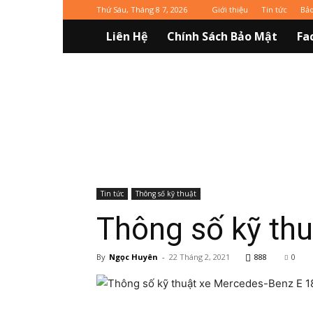
Thứ Sáu, Tháng 8 7, 2026
Giới thiệu
Tin tức
Bả
Liên Hệ
Chính Sách Bảo Mật
Fa
Vinaxuki
Tin tức
Thông số kỹ thuật
Thông số kỹ th
By
Ngọc Huyên
-
22 Tháng 2, 2021
888
0