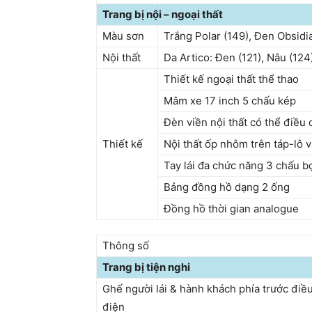
Trang bị nội – ngoại thất
Màu sơn
Trắng Polar (149), Đen Obsidi
Nội thất
Da Artico: Đen (121), Nâu (124
Thiết kế ngoại thất thể thao
Mâm xe 17 inch 5 chấu kép
Đèn viền nội thất có thể điều
Thiết kế
Nội thất ốp nhôm trên táp-lô 
Tay lái đa chức năng 3 chấu b
Bảng đồng hồ dạng 2 ống
Đồng hồ thời gian analogue
Thông số
Trang bị tiện nghi
Ghế người lái & hành khách phía trước điề
điện