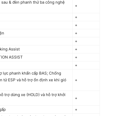
n sau & đèn phanh thứ ba công nghệ
+
+
+
iện
+
+
king Assist
+
NTION ASSIST
+
+
ợ lực phanh khẩn cấp BAS; Chống
n tử ESP và hỗ trợ ổn định xe khi gió
+
 trợ dừng xe (HOLD) và hỗ trợ khởi
+
gấp
+