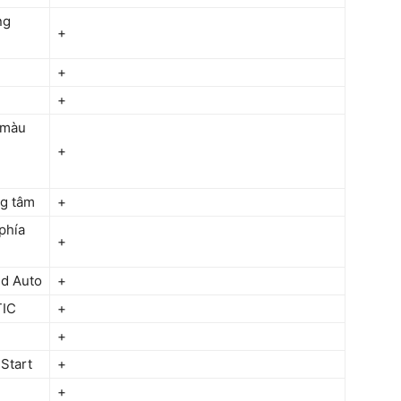
ng
+
+
+
h màu
+
ng tâm
+
phía
+
id Auto
+
TIC
+
+
Start
+
+