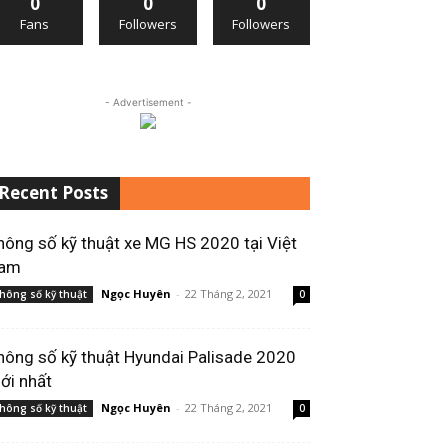
0
0
0
Fans
Followers
Followers
- Advertisement -
Recent Posts
hông số kỹ thuật xe MG HS 2020 tại Việt
am
Ngọc Huyên
-
22 Tháng 2, 2021
hông số kỹ thuật
0
hông số kỹ thuật Hyundai Palisade 2020
ới nhất
Ngọc Huyên
-
22 Tháng 2, 2021
hông số kỹ thuật
0