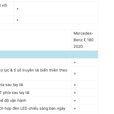
 với
+
+
Mercedes-
Benz E 180
2020
+
ợ lực & tỉ số truyền lái biến thiên theo
+
a sau tay lái
+
phía sau tay lái
+
hế độ vận hành
+
ích hợp đèn LED chiếu sáng ban ngày
+