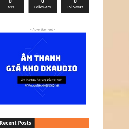
0
0
0
Fans
Followers
Followers
- Advertisement -
Recent Posts