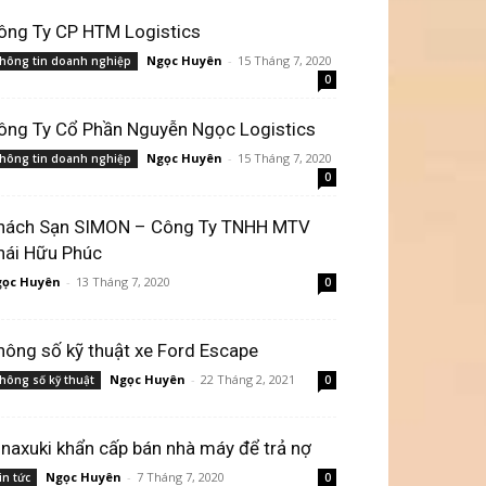
ông Ty CP HTM Logistics
Ngọc Huyên
-
15 Tháng 7, 2020
hông tin doanh nghiệp
0
ông Ty Cổ Phần Nguyễn Ngọc Logistics
Ngọc Huyên
-
15 Tháng 7, 2020
hông tin doanh nghiệp
0
hách Sạn SIMON – Công Ty TNHH MTV
hái Hữu Phúc
ọc Huyên
-
13 Tháng 7, 2020
0
hông số kỹ thuật xe Ford Escape
Ngọc Huyên
-
22 Tháng 2, 2021
hông số kỹ thuật
0
inaxuki khẩn cấp bán nhà máy để trả nợ
Ngọc Huyên
-
7 Tháng 7, 2020
in tức
0