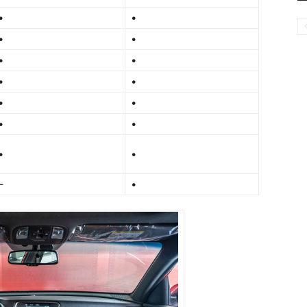
•
•
•
•
•
•
•
•
•
•
•
•
•
•
–
•