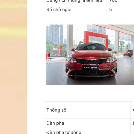
Dung tích thùng nhiên liệu
70L
Số chỗ ngồi
5
Thông số
Đèn pha
Đèn pha tự động