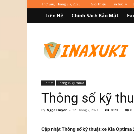
Thứ Sáu, Tháng 8 7, 2026
Giới thiệu
Tin tức
Liên Hệ
Chính Sách Bảo Mật
Fa
Vinaxuki
Tin tức
Thông số kỹ thuật
Thông số kỹ thu
By
Ngọc Huyên
-
22 Tháng 2, 2021
1028
0
Cập nhật Thông số kỹ thuật xe Kia Optima 