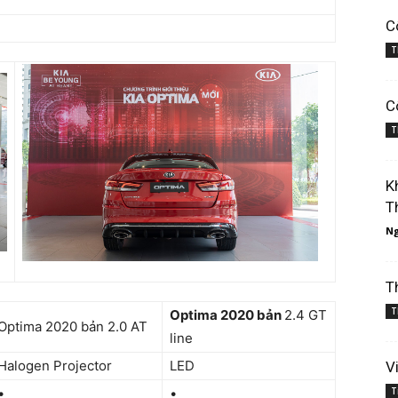
C
T
C
T
K
T
Ng
T
T
Optima 2020 bản
2.4 GT
Optima 2020 bản 2.0 AT
line
Halogen Projector
LED
V
•
•
T