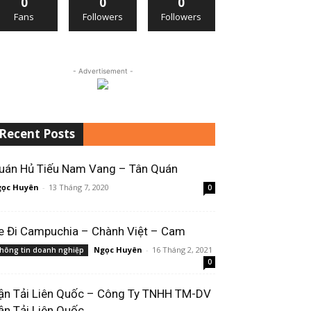
0
0
0
Fans
Followers
Followers
- Advertisement -
Recent Posts
uán Hủ Tiếu Nam Vang – Tân Quán
ọc Huyên
-
13 Tháng 7, 2020
0
e Đi Campuchia – Chành Việt – Cam
Ngọc Huyên
-
16 Tháng 2, 2021
hông tin doanh nghiệp
0
ận Tải Liên Quốc – Công Ty TNHH TM-DV
ận Tải Liên Quốc