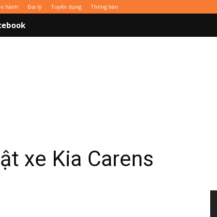
̉o hành
Đại lý
Tuyển dụng
Thông báo
cebook
ật xe Kia Carens