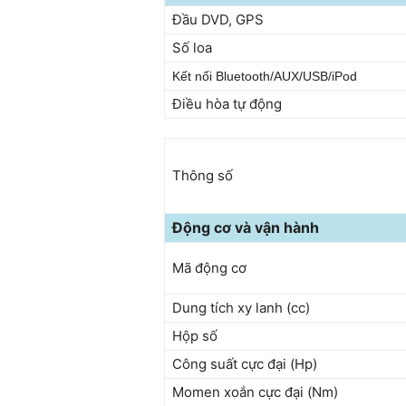
Đầu DVD, GPS
Số loa
Kết nối Bluetooth/AUX/USB/iPod
Điều hòa tự động
Thông số
Động cơ và vận hành
Mã động cơ
Dung tích xy lanh (cc)
Hộp số
Công suất cực đại (Hp)
Momen xoắn cực đại (Nm)