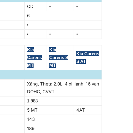
CD
•
•
6
•
•
•
•
Kia
Kia
Kia Carens
Carens
Carens S
S AT
MT
MT
Xăng, Theta 2.0L, 4 xi-lanh, 16 van
DOHC, CVVT
1.988
5 MT
4AT
143
189