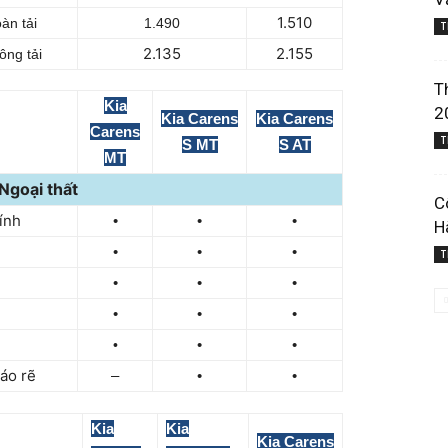
1.510
àn tải
1.490
T
2.135
2.155
ông tải
T
Kia
2
Kia Carens
Kia Carens
Carens
T
S MT
S AT
MT
Ngoại thất
C
ính
•
•
•
H
•
•
•
T
•
•
•
•
•
•
•
•
•
áo rẽ
–
•
•
Kia
Kia
Kia Carens