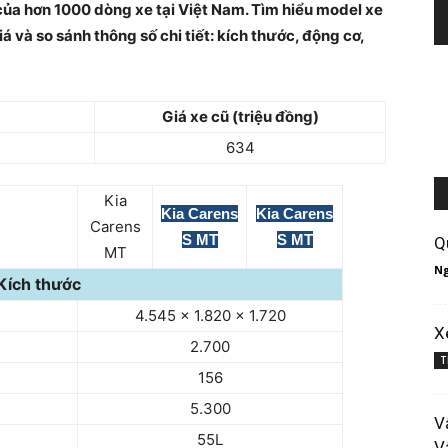
của hơn 1000 dòng xe tại Việt Nam. Tìm hiểu model xe
á và so sánh thông số chi tiết: kích thước, động cơ,
Giá xe cũ (triệu đồng)
634
Kia
Kia Carens
Kia Carens
Carens
S MT
S MT
Q
MT
Ng
Kích thước
4.545 x 1.820 x 1.720
X
2.700
T
156
5.300
V
55L
V