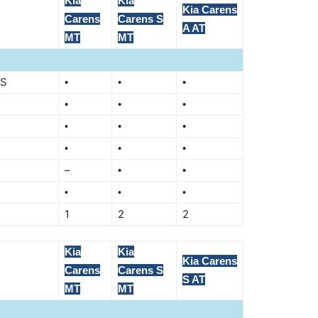
Kia
Kia
Kia Carens
Carens
Carens S
A AT
MT
MT
BS
•
•
•
•
•
•
•
•
•
•
•
•
–
•
•
•
•
•
1
2
2
Kia
Kia
Kia Carens
Carens
Carens S
S AT
MT
MT