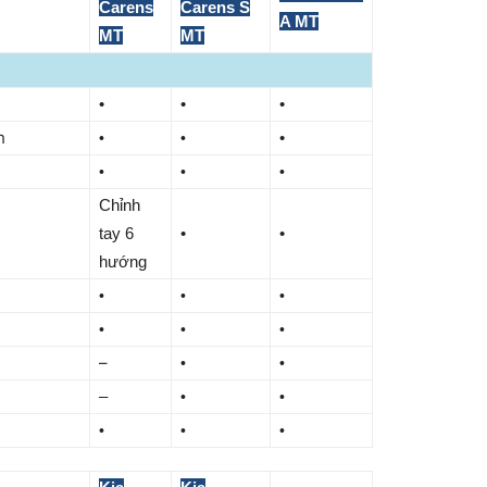
Carens
Carens S
A MT
MT
MT
•
•
•
h
•
•
•
•
•
•
Chỉnh
tay 6
•
•
hướng
•
•
•
•
•
•
–
•
•
–
•
•
•
•
•