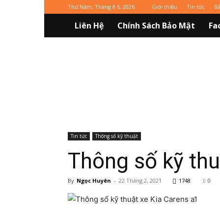
Thứ Năm, Tháng 8 6, 2026
Giới thiệu
Tin tức
Ba
Liên Hệ
Chính Sách Bảo Mật
Fa
Vinaxuki
Tin tức
Thông số kỹ thuật
Thông số kỹ thu
By
Ngọc Huyên
-
22 Tháng 2, 2021
1748
0