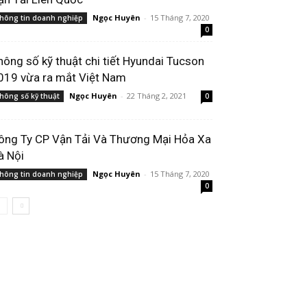
Ngọc Huyên
-
15 Tháng 7, 2020
hông tin doanh nghiệp
0
hông số kỹ thuật chi tiết Hyundai Tucson
019 vừa ra mắt Việt Nam
Ngọc Huyên
-
22 Tháng 2, 2021
hông số kỹ thuật
0
ông Ty CP Vận Tải Và Thương Mại Hỏa Xa
à Nội
Ngọc Huyên
-
15 Tháng 7, 2020
hông tin doanh nghiệp
0