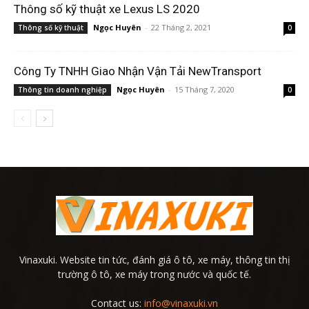
Thông số kỹ thuật xe Lexus LS 2020
Ngọc Huyên
-
22 Tháng 2, 2021
Thông số kỹ thuật
0
Công Ty TNHH Giao Nhận Vận Tải NewTransport
Ngọc Huyên
-
15 Tháng 7, 2020
Thông tin doanh nghiệp
0
Vinaxuki. Website tin tức, đánh giá ô tô, xe máy, thông tin thị
trường ô tô, xe máy trong nước và quốc tế.
Contact us:
info@vinaxuki.vn