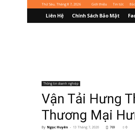
Thứ Sáu, Tháng 8 7, 2026
Giới thiệu
Tin tức
Bả
Liên Hệ
Chính Sách Bảo Mật
Fa
Vinaxuki
Thông tin doanh nghiệp
Vận Tải Hưng T
Thương Mại Hư
By
Ngọc Huyên
-
13 Tháng 7, 2020
769
0