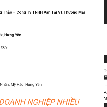
g Thảo – Công Ty TNHH Vận Tải Và Thương Mại
ào,
Hưng Yên
4 069
Ô
T
n Nhân, Mỹ Hào, Hưng Yên
V
M
 DOANH NGHIỆP NHIỀU
T