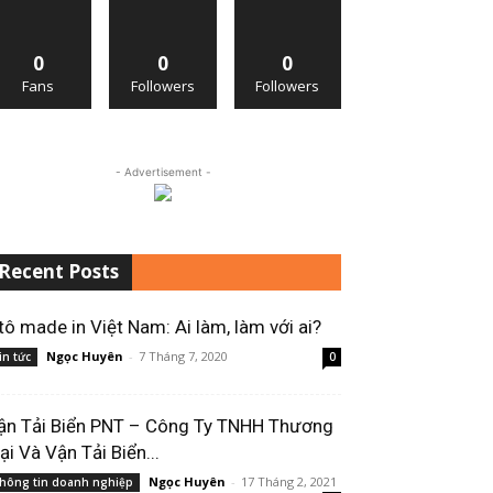
0
0
0
Fans
Followers
Followers
- Advertisement -
Recent Posts
tô made in Việt Nam: Ai làm, làm với ai?
Ngọc Huyên
-
7 Tháng 7, 2020
in tức
0
ận Tải Biển PNT – Công Ty TNHH Thương
ại Và Vận Tải Biển...
Ngọc Huyên
-
17 Tháng 2, 2021
hông tin doanh nghiệp