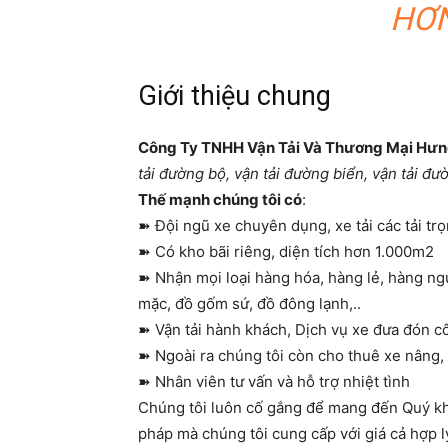
HƠN
Giới thiệu chung
Công Ty TNHH Vận Tải Và Thương Mại Hư
tải đường bộ, vận tải đường biển, vận tải đư
Thế mạnh chúng tôi có
:
➽ Đội ngũ xe chuyên dụng, xe tải các tải trọ
➽ Có kho bãi riêng, diện tích hơn 1.000m2
➽ Nhận mọi loại hàng hóa, hàng lẻ, hàng ng
mặc, đồ gốm sứ, đồ đông lạnh,..
➽ Vận tải hành khách, Dịch vụ xe đưa đón cô
➽ Ngoài ra chúng tôi còn cho thuê xe nâng,
➽ Nhân viên tư vấn và hỗ trợ nhiệt tình
Chúng tôi luôn cố gắng để mang đến Quý khá
pháp mà chúng tôi cung cấp với giá cả hợp l