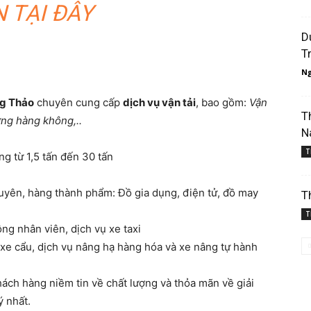
 TẠI ĐÂY
D
T
Ng
ng Thảo
chuyên cung cấp
dịch vụ vận tải
, bao gồm:
Vận
T
ờng hàng không,..
N
T
ng từ 1,5 tấn đến 30 tấn
uyên, hàng thành phẩm: Đồ gia dụng, điện tử, đồ may
T
T
ng nhân viên, dịch vụ xe taxi
 xe cẩu, dịch vụ nâng hạ hàng hóa và xe nâng tự hành
ch hàng niềm tin về chất lượng và thỏa mãn về giải
ý nhất.