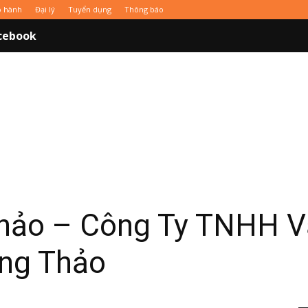
o hành
Đại lý
Tuyển dụng
Thông báo
cebook
hảo – Công Ty TNHH V
ng Thảo