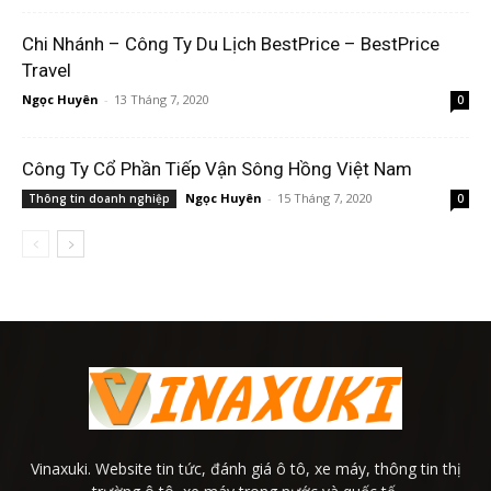
Chi Nhánh – Công Ty Du Lịch BestPrice – BestPrice
Travel
Ngọc Huyên
-
13 Tháng 7, 2020
0
Công Ty Cổ Phần Tiếp Vận Sông Hồng Việt Nam
Ngọc Huyên
-
15 Tháng 7, 2020
Thông tin doanh nghiệp
0
Vinaxuki. Website tin tức, đánh giá ô tô, xe máy, thông tin thị