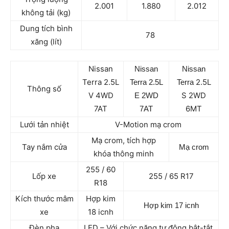
2.001
1.880
2.012
không tải (kg)
Dung tích bình
78
xăng (lít)
Nissan
Nissan
Nissan
Terra 2.5L
2.5L
Terra
2.5L
Terra
Thông số
V 4WD
S 2WD
E 2WD
7AT
6MT
7AT
Lưới tản nhiệt
V-Motion mạ crom
Mạ crom, tích hợp
Tay nắm cửa
Mạ crom
khóa thông minh
255 / 60
Lốp xe
255 / 65 R17
R18
Kích thước mâm
Hợp kim
Hợp kim 17 icnh
xe
18 icnh
Đèn pha
LED – Với chức năng tự động bật-tắt