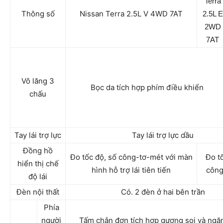
Terra
Thông số
Nissan Terra 2.5L V 4WD 7AT
2.5L E
2WD
7AT
Vô lăng 3
Bọc da tích hợp phím điều khiển
chấu
Tay lái trợ lực
Tay lái trợ lực dầu
Đồng hồ
Đo tốc độ, số công-tơ-mét với màn
Đo t
hiển thị chế
hình hỗ trợ lái tiên tiến
công
độ lái
Đèn nội thất
Có. 2 đèn ở hai bên trần
Phía
người
Tấm chắn đơn tích hợp gương soi và ngă