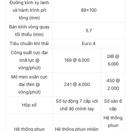
Đường kính xy lanh
và hành trình pít
89×100
tông (mm)
Bán kính vòng quay
5.7
tối thiểu (mm)
Tiêu chuẩn khí thải
Euro 4
Công suất cực đại
188 @
(mã lực @
169 @ 6.000
6.000
vòng/phút)
Mô men xoắn cực
450 @
đại (Nm @
241 @ 4.000
2.000
vòng/phút)
Số tự động 7 cấp với
Số sàn 6
Hộp số
chế độ chỉnh tay
cấp
Hệ thống
phun
Hệ thống phun
Hệ thống phun nhiên