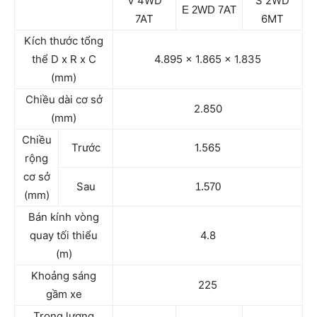
V 4WD
S 2WD
E 2WD 7AT
7AT
6MT
Kích thước tổng
thể D x R x C
4.895 x 1.865 x 1.835
(mm)
Chiều dài cơ sở
2.850
(mm)
Chiều
Trước
1.565
rộng
cơ sở
Sau
1.570
(mm)
Bán kính vòng
quay tối thiểu
4.8
(m)
Khoảng sáng
225
gầm xe
Trọng lượng