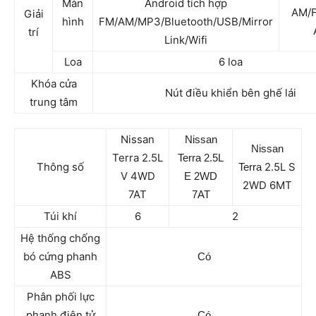
Màn
Android tích hợp
AM/F
Giải
hình
FM/AM/MP3/Bluetooth/USB/Mirror
trí
Link/Wifi
Loa
6 loa
Khóa cửa
Nút điều khiển bên ghế lái
trung tâm
Nissan
Nissan
Nissan
Terra 2.5L
Terra
2.5L
Thông số
2.5L S
Terra
V 4WD
E 2WD
2WD 6MT
7AT
7AT
Túi khí
6
2
Hệ thống chống
bó cứng phanh
C
ó
ABS
Phân phối lực
phanh điện tử
C
ó