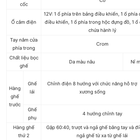
Có
cốc
12V: 1 ổ phía trên bảng điều khiển, 1 ổ phía
Ổ cắm điện
điều khiển, 1 ổ phía trong hộc đựng đồ, 1 ổ
chứa hành lý
Tay nắm cửa
Crom
phía trong
Chất liệu bọc
Da màu nâu
Nỉ 
ghế
Ghế
Chỉnh điện 8 hướng với chức năng hỗ trợ
Hàng
lái
xương sống
ghế
trước
Ghế
4 hướng chỉnh tay
phụ
Hàng ghế
Gập 60:40, trượt và ngả ghế bằng tay và đ
thứ 2
ngả ghế từ xa từ ghế lái