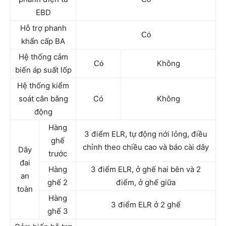
EBD
Hỗ trợ phanh
C
ó
khẩn cấp BA
Hệ thống cảm
Không
C
ó
biến áp suất lốp
Hệ thống kiểm
soát cân bằng
Có
Không
động
Hàng
3 điểm ELR, tự động nới lỏng, điều
ghế
chỉnh theo chiều cao và báo cài dây
Dây
trước
đai
Hàng
3 điểm ELR, ở ghế hai bên và 2
an
ghế 2
điểm, ở ghế giữa
toàn
Hàng
3 điểm ELR ở 2 ghế
ghế 3