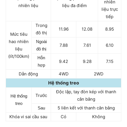
nhiên
nhiên liệu
liệu đa điểm
liệu trực
tiếp
Trong
11.96
12.08
8.95
đô thị
Mức tiêu
hao nhiên
Ngoài
7.88
7.61
6.10
liệu
đô thị
(lít/100km)
Hỗn
9.42
9.28
7.15
hợp
Dẫn động
4WD
2WD
Hệ thống treo
Độc lập, tay đòn kép với thanh
Trước
Hệ thống
cân bằng
treo
5 liên kết với thanh cân bằng
Sau
Khóa vi sai cầu sau
Có
Không