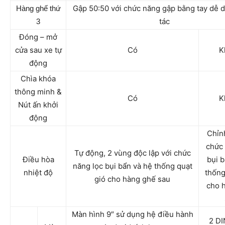
Gập 50:50 với chức năng gập bằng tay dễ 
Hàng ghế thứ
tác
3
Đóng – mở
cửa sau xe tự
Có
K
động
Chìa khóa
thông minh &
Có
K
Nút ấn khởi
động
Chỉnh
chức 
Tự động, 2 vùng độc lập với chức
Điều hòa
bụi 
năng lọc bụi bẩn và hệ thống quạt
nhiệt độ
thống
gió cho hàng ghế sau
cho 
Màn hình 9″ sử dụng hệ điều hành
2 DI