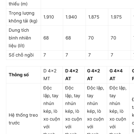
thiểu (m)
Trọng lượng
1.910
1.940
1.875
1.975
không tải (kg)
Dung tích
bình nhiên
68
68
70
70
liệu (lít)
Số chỗ ngồi
7
7
7
7
D 4×2
D 4×2
G 4×2
G 4×4
Thông số
MT
AT
AT
AT
Độc
Độc
Độc lập,
Độc lập,
lập, tay
lập, tay
tay
tay
nhún
nhún
nhún
nhún
kép, lò
kép, lò
kép, lò
kép, lò
Hệ thống treo
k
xo cuộn
xo cuộn
xo cuộn
xo cuộn
trước
với
với
với
với