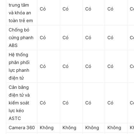
trung tâm
Có
Có
Có
Có
C
và khóa an
toàn trẻ em
Chống bó
cứng phanh
Có
Có
Có
Có
C
ABS
Hệ thống
phân phối
Có
Có
Có
Có
C
lực phanh
điện tử
Cân bằng
điện tử và
kiểm soát
Có
Có
Có
Có
C
lực kéo
ASTC
Camera 360
Không
Không
Không
Không
K