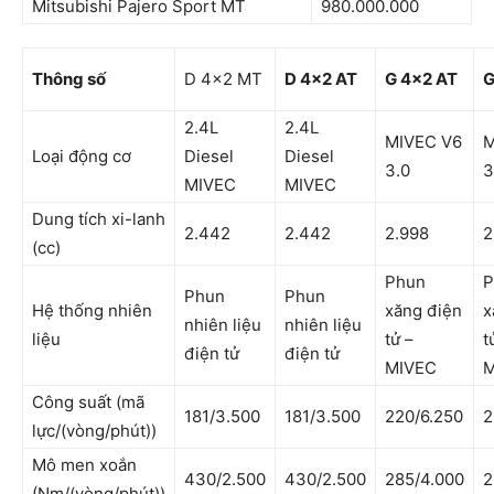
Mitsubishi Pajero Sport MT
980.000.000
Thông số
D 4×2 MT
D 4×2 AT
G 4×2 AT
G
2.4L
2.4L
MIVEC V6
M
Loại động cơ
Diesel
Diesel
3.0
3
MIVEC
MIVEC
Dung tích xi-lanh
2.442
2.442
2.998
2
(cc)
Phun
P
Phun
Phun
Hệ thống nhiên
xăng điện
x
nhiên liệu
nhiên liệu
liệu
tử –
t
điện tử
điện tử
MIVEC
M
Công suất (mã
181/3.500
181/3.500
220/6.250
2
lực/(vòng/phút))
Mô men xoắn
430/2.500
430/2.500
285/4.000
2
(Nm/(vòng/phút))