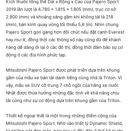
Kích thước tổng thể Dài x Rộng x Cao của Pajero Sport
2019 lần lượt là 4.785 x 1.815 x 1.805 (mm), trục cơ sở
2.800 (mm) và khoảng sáng gầm khi không tải là 218
(mm), bán kính quay vòng tối thiểu 5,6 (m). Nhìn chung
Pajero Sport gọn gàng hơn đôi chút nếu đặt cạnh Everest
hay mu-X, đồng thời các thông số này cũng đủ để khách
hàng dễ dàng đi lại ở các đô thị, đồng thời đảm bảo sự cơ
động ở các địa hình phức tạp.
Mitsubishi Pajero Sport được phát triển dựa trên khung
gầm của mẫu xe bán tải danh tiếng cùng nhà là Triton. Vì
vậy, mẫu xe SUV cỡ trung 7 chỗ ngồi của hãng xe nước
Nhật được thừa hưởng những đặc tính về khả năng chịu
tải cũng như sự cơ động dựa trên khung gầm của Triton.
Thiết kế ngoại thất là một trong những điểm cộng của
Mitsubishi Pajero Sport. Nhờ vào triết lý Dynamic Shield,
từ những nét đơn giản, tròn trịa và đầy đặn ở thế hệ trước