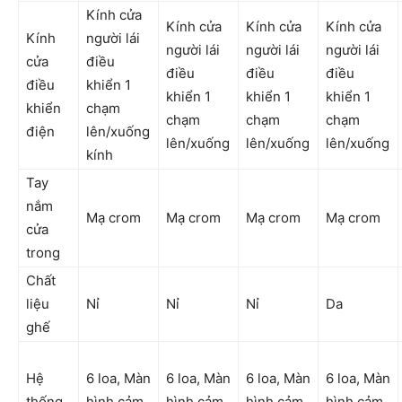
Kính cửa
Kính cửa
Kính cửa
Kính cửa
Kính
người lái
người lái
người lái
người lái
cửa
điều
điều
điều
điều
điều
khiển 1
khiển 1
khiển 1
khiển 1
khiển
chạm
chạm
chạm
chạm
điện
lên/xuống
lên/xuống
lên/xuống
lên/xuống
kính
Tay
nắm
Mạ crom
Mạ crom
Mạ crom
Mạ crom
cửa
trong
Chất
liệu
Nỉ
Nỉ
Nỉ
Da
ghế
Hệ
6 loa, Màn
6 loa, Màn
6 loa, Màn
6 loa, Màn
thống
hình cảm
hình cảm
hình cảm
hình cảm