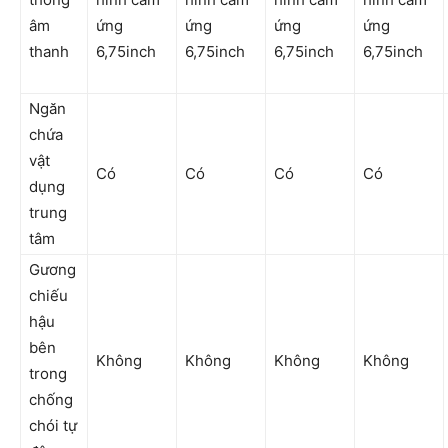
âm
ứng
ứng
ứng
ứng
thanh
6,75inch
6,75inch
6,75inch
6,75inch
Ngăn
chứa
vật
Có
Có
Có
Có
dụng
trung
tâm
Gương
chiếu
hậu
bên
Không
Không
Không
Không
trong
chống
chói tự