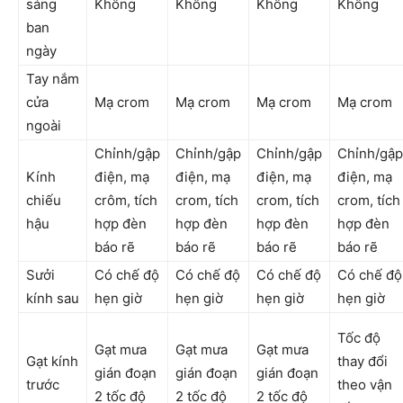
sáng
Không
Không
Không
Không
ban
ngày
Tay nắm
cửa
Mạ crom
Mạ crom
Mạ crom
Mạ crom
ngoài
Chỉnh/gập
Chỉnh/gập
Chỉnh/gập
Chỉnh/gập
Kính
điện, mạ
điện, mạ
điện, mạ
điện, mạ
chiếu
crôm, tích
crom, tích
crom, tích
crom, tích
hậu
hợp đèn
hợp đèn
hợp đèn
hợp đèn
báo rẽ
báo rẽ
báo rẽ
báo rẽ
Sưởi
Có chế độ
Có chế độ
Có chế độ
Có chế độ
kính sau
hẹn giờ
hẹn giờ
hẹn giờ
hẹn giờ
Tốc độ
Gạt mưa
Gạt mưa
Gạt mưa
Gạt kính
thay đổi
gián đoạn
gián đoạn
gián đoạn
trước
theo vận
2 tốc độ
2 tốc độ
2 tốc độ