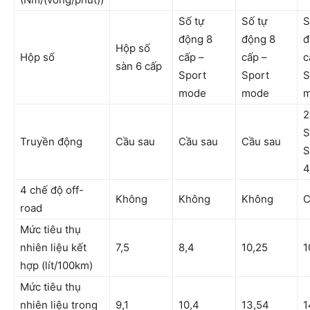
Số tự
Số tự
S
động 8
động 8
đ
Hộp số
Hộp số
cấp –
cấp –
c
sàn 6 cấp
Sport
Sport
S
mode
mode
m
2
S
Truyền động
Cầu sau
Cầu sau
Cầu sau
S
4
4 chế độ off-
Không
Không
Không
C
road
Mức tiêu thụ
nhiên liệu kết
7,5
8,4
10,25
1
hợp (lít/100km)
Mức tiêu thụ
nhiên liệu trong
9,1
10,4
13,54
1