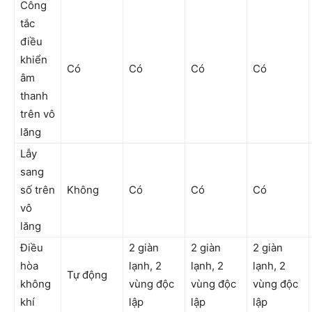
Công
tắc
điều
khiển
Có
Có
Có
Có
âm
thanh
trên vô
lăng
Lẫy
sang
số trên
Không
Có
Có
Có
vô
lăng
Điều
2 giàn
2 giàn
2 giàn
hòa
lạnh, 2
lạnh, 2
lạnh, 2
Tự động
không
vùng độc
vùng độc
vùng độc
khí
lập
lập
lập