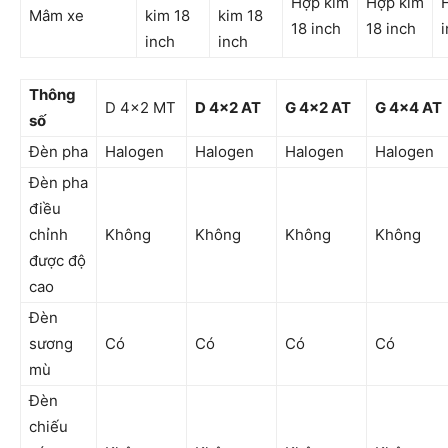
Hợp kim
Hợp kim
Mâm xe
kim 18
kim 18
18 inch
18 inch
inch
inch
Thông
D 4×2 MT
D 4×2 AT
G 4×2 AT
G 4×4 AT
số
Đèn pha
Halogen
Halogen
Halogen
Halogen
Đèn pha
điều
chỉnh
Không
Không
Không
Không
được độ
cao
Đèn
sương
Có
Có
Có
Có
mù
Đèn
chiếu