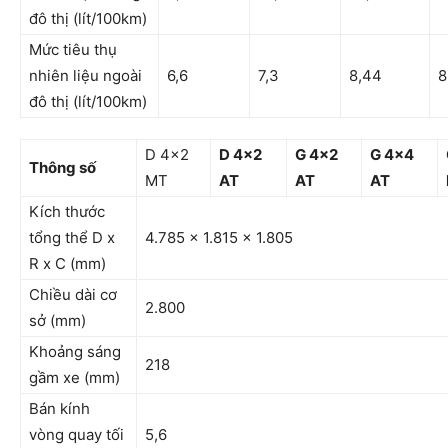
đô thị (lít/100km)
Mức tiêu thụ
nhiên liệu ngoài
6,6
7,3
8,44
8
đô thị (lít/100km)
D 4×2
D 4×2
G 4×2
G 4×4
Thông số
MT
AT
AT
AT
Kích thước
tổng thể D x
4.785 x 1.815 x 1.805
R x C (mm)
Chiều dài cơ
2.800
sở (mm)
Khoảng sáng
218
gầm xe (mm)
Bán kính
vòng quay tối
5,6