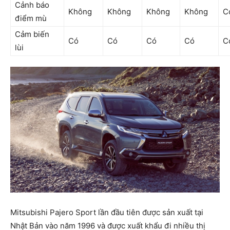
Cảnh báo
Không
Không
Không
Không
C
điểm mù
Cảm biến
Có
Có
Có
Có
C
lùi
Mitsubishi Pajero Sport lần đầu tiên được sản xuất tại
Nhật Bản vào năm 1996 và được xuất khẩu đi nhiều thị