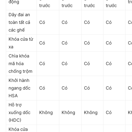
động
t
trước
trước
trước
trước
Dây đai an
toàn tất cả
Có
Có
Có
Có
C
các ghế
Khóa cửa từ
Có
Có
Có
Có
C
xa
Chìa khóa
mã hóa
Có
Có
Có
Có
C
chống trộm
Khởi hành
ngang dốc
Có
Có
Có
Có
C
HSA
Hỗ trợ
xuống dốc
Không
Không
Không
Có
K
(HDC)
Khóa cửa