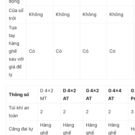
động
Cửa sổ
Không
Không
Không
Không
trời
Tựa
tay
hàng
ghế
Có
Có
Có
Có
sau với
giá để
ly
D 4×2
D 4×2
G 4×2
G 4×4
G
Thông số
MT
AT
AT
AT
P
Túi khí an
2
2
2
2
3
toàn
Hàng
Hàng
Hàng
Hàng
Căng đai tự
H
ghế
ghế
ghế
ghế