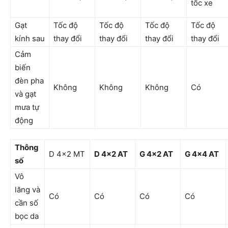
tốc xe
Gạt
Tốc độ
Tốc độ
Tốc độ
Tốc độ
kính sau
thay đổi
thay đổi
thay đổi
thay đổi
Cảm
biến
đèn pha
Không
Không
Không
Có
và gạt
mưa tự
động
Thông
D 4×2 MT
D 4×2 AT
G 4×2 AT
G 4×4 AT
số
Vô
lăng và
Có
Có
Có
Có
cần số
bọc da