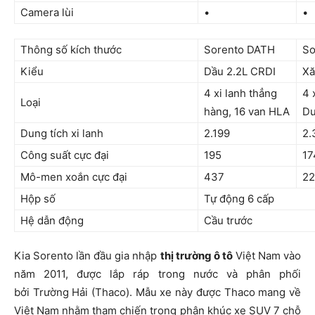
Camera lùi
•
•
Thông số kích thước
Sorento DATH
So
Kiểu
Dầu 2.2L CRDI
Xă
4 xi lanh thẳng
4 
Loại
hàng, 16 van HLA
Du
Dung tích xi lanh
2.199
2.
Công suất cực đại
195
17
Mô-men xoắn cực đại
437
22
Hộp số
Tự động 6 cấp
Hệ dẫn động
Cầu trước
Kia Sorento lần đầu gia nhập
thị trường ô tô
Việt Nam vào
năm 2011, được lắp ráp trong nước và phân phối
bởi Trường Hải (Thaco). Mẫu xe này được Thaco mang về
Việt Nam nhằm tham chiến trong phân khúc xe SUV 7 chỗ