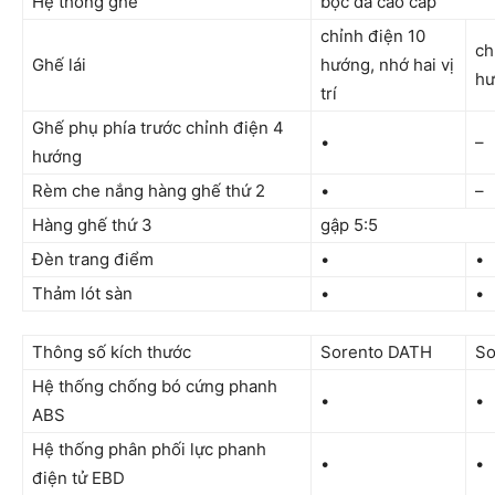
Hệ thống ghế
bọc da cao cấp
chỉnh điện 10
ch
Ghế lái
hướng, nhớ hai vị
hư
trí
Ghế phụ phía trước chỉnh điện 4
•
–
hướng
Rèm che nắng hàng ghế thứ 2
•
–
Hàng ghế thứ 3
gập 5:5
Đèn trang điểm
•
•
Thảm lót sàn
•
•
Thông số kích thước
Sorento DATH
So
Hệ thống chống bó cứng phanh
•
•
ABS
Hệ thống phân phối lực phanh
•
•
điện tử EBD