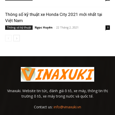
Thông số kỹ thuật xe Honda City 2021 mới nhất tại
Việt Nam
Ngọc Huyên
-
22 Tháng 2, 2021
Thông số kỹ thuật
0
Vinaxuki. Website tin tức, đánh giá ô tô, xe máy, thông tin thị
trường ô tô, xe máy trong nước và quốc tế.
Contact us:
info@vinaxuki.vn