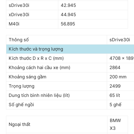
sDrive30i
42.945
xDrive30i
44.945
M40i
56.895
Thông số
sDrive30i
Kích thước và trọng lượng
Kích thước D x R x C (mm)
4708 x 189
Khoảng cách hai cầu xe (mm)
2864
Khoảng sáng gầm
200 mm
Trọng lượng
2499
Dung tích bình nhiên liệu (lít)
65 lít
Số ghế ngồi
5 ghế
BMW
Ngoại thất
X3