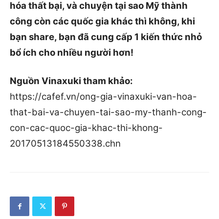
hóa thất bại, và chuyện tại sao Mỹ thành
công còn các quốc gia khác thì không, khi
bạn share, bạn đã cung cấp 1 kiến thức nhỏ
bổ ích cho nhiều người hơn!
Nguồn Vinaxuki tham khảo:
https://cafef.vn/ong-gia-vinaxuki-van-hoa-
that-bai-va-chuyen-tai-sao-my-thanh-cong-
con-cac-quoc-gia-khac-thi-khong-
20170513184550338.chn