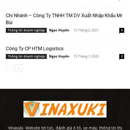
Chi Nhánh – Công Ty TNHH TM DV Xuất Nhập Khẩu Mr
Bùi
Ngọc Huyên
-
16 Tháng 2, 2021
Thông tin doanh nghiệp
0
Công Ty CP HTM Logistics
Ngọc Huyên
-
15 Tháng 7, 2020
Thông tin doanh nghiệp
0
Vinaxuki. Website tin tức, đánh giá ô tô, xe máy, thông tin thị