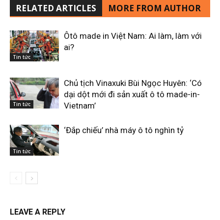
RELATED ARTICLES
MORE FROM AUTHOR
Ôtô made in Việt Nam: Ai làm, làm với
ai?
Tin tức
Chủ tịch Vinaxuki Bùi Ngọc Huyên: ‘Có
dại dột mới đi sản xuất ô tô made-in-
Tin tức
Vietnam’
‘Đắp chiếu’ nhà máy ô tô nghìn tỷ
Tin tức
LEAVE A REPLY