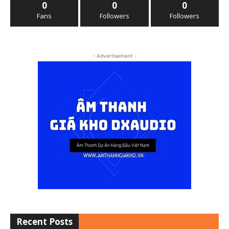
0
0
0
Fans
Followers
Followers
- Advertisement -
Recent Posts