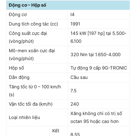
Động cơ – Hộp số
Động cơ
I4
Dung tích công tác (cc)
1991
Công suất cực đại
145 kW [197 hp] tại 5.500-
(vòng/phút)
6.100
Mô-men xoắn cực đại
320 Nm tại 1.650-4.000
(vòng/phút)
Hộp số
Tự động 9 cấp 9G-TRONIC
Dẫn động
Cầu sau
Tăng tốc từ 0 – 100 km/h
7.5
(s)
Vận tốc tối đa (km/h)
240
Xăng không chì có trị số
Loại nhiên liệu
octan 95 hoặc cao hơn
Kết
8.55