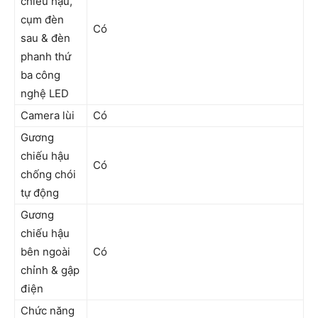
chiếu hậu,
cụm đèn
Có
sau & đèn
phanh thứ
ba công
nghệ LED
Camera lùi
Có
Gương
chiếu hậu
Có
chống chói
tự động
Gương
chiếu hậu
bên ngoài
Có
chỉnh & gập
điện
Chức năng