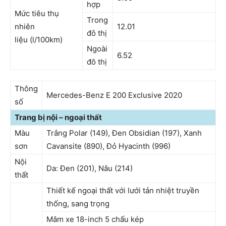
hợp
Mức tiêu thụ
Trong
nhiên
12.01
đô thị
liệu (l/100km)
Ngoài
6.52
đô thị
Thông
Mercedes-Benz E 200 Exclusive 2020
số
Trang bị nội – ngoại thất
Màu
Trắng Polar (149), Đen Obsidian (197), Xanh
sơn
Cavansite (890), Đỏ Hyacinth (996)
Nội
Da: Đen (201), Nâu (214)
thất
Thiết kế ngoại thất với lưới tản nhiệt truyền
thống, sang trọng
Mâm xe 18-inch 5 chấu kép