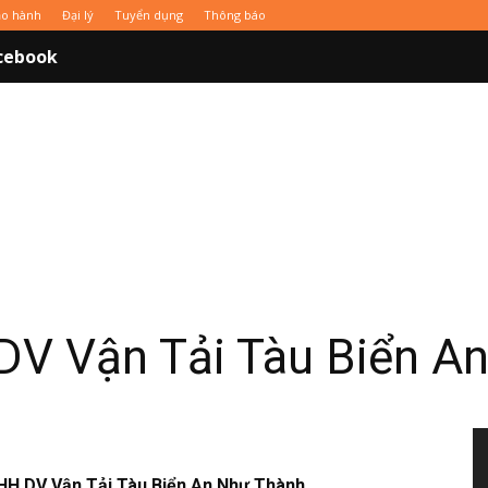
̉o hành
Đại lý
Tuyển dụng
Thông báo
cebook
V Vận Tải Tàu Biển A
H DV Vận Tải Tàu Biển An Như Thành