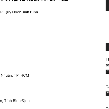
TP. Quy Nhơn
Bình Định
T
t
T
hú Nhuận, TP. HCM
C
T
n, Tỉnh Bình Định
C