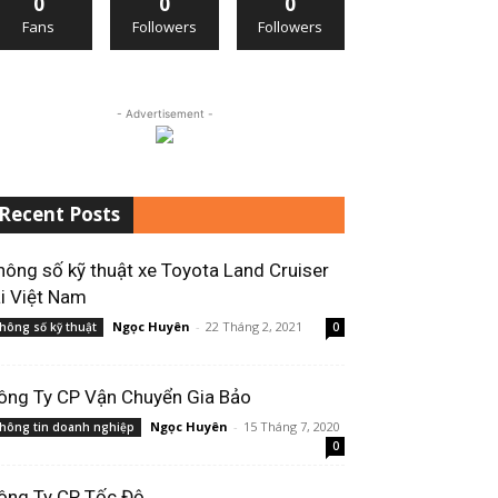
0
0
0
Fans
Followers
Followers
- Advertisement -
Recent Posts
hông số kỹ thuật xe Toyota Land Cruiser
ại Việt Nam
Ngọc Huyên
-
22 Tháng 2, 2021
hông số kỹ thuật
0
ông Ty CP Vận Chuyển Gia Bảo
Ngọc Huyên
-
15 Tháng 7, 2020
hông tin doanh nghiệp
0
ông Ty CP Tốc Độ