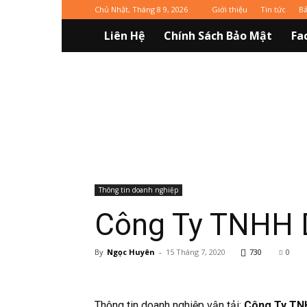
Chủ Nhật, Tháng 8 9, 2026
Giới thiệu
Tin tức
Ba
Liên Hệ
Chính Sách Bảo Mật
Fa
Vinaxuki
Thông tin doanh nghiệp
Công Ty TNHH D
By
Ngọc Huyên
-
15 Tháng 7, 2020
730
0
Thông tin doanh nghiệp vận tải:
Công Ty TNH