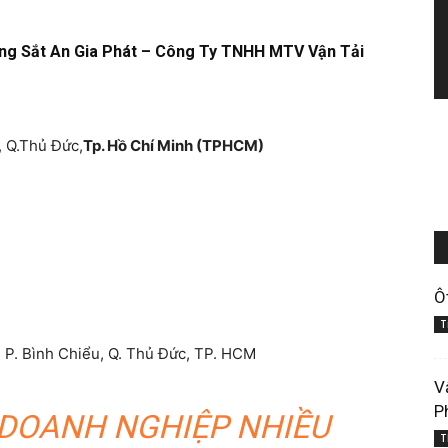
ng Sắt An Gia Phát – Công Ty TNHH MTV Vận Tải
 Q.Thủ Đức,
Tp. Hồ Chí Minh (TPHCM)
Ô
T
 P. Bình Chiểu, Q. Thủ Đức, TP. HCM
V
P
 DOANH NGHIỆP NHIỀU
T