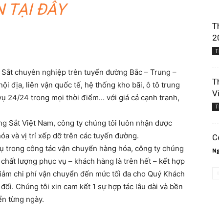
 TẠI ĐÂY
T
2
T
 Sắt chuyên nghiệp trên tuyến đường Bắc – Trung –
T
i địa, liên vận quốc tế, hệ thống kho bãi, ô tô trung
V
ụ 24/24 trong mọi thời điểm… với giá cả cạnh tranh,
T
g Sắt Việt Nam, công ty chúng tôi luôn nhận được
óa và vị trí xếp dỡ trên các tuyến đường.
C
ụ trong công tác vận chuyển hàng hóa, công ty chúng
Ng
h chất lượng phục vụ – khách hàng là trên hết – kết hợp
iảm chi phí vận chuyển đến mức tối đa cho Quý Khách
ổi. Chúng tôi xin cam kết 1 sự hợp tác lâu dài và bền
ển từng ngày.