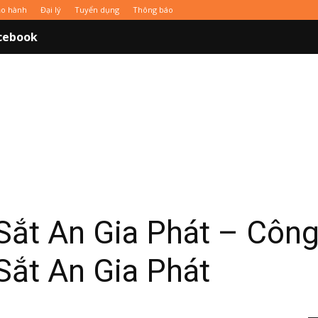
̉o hành
Đại lý
Tuyển dụng
Thông báo
cebook
Sắt An Gia Phát – Cô
Sắt An Gia Phát