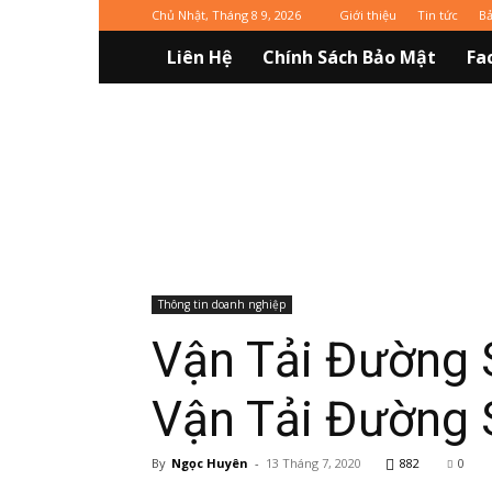
Chủ Nhật, Tháng 8 9, 2026
Giới thiệu
Tin tức
Ba
Liên Hệ
Chính Sách Bảo Mật
Fa
Vinaxuki
Thông tin doanh nghiệp
Vận Tải Đường 
Vận Tải Đường 
By
Ngọc Huyên
-
13 Tháng 7, 2020
882
0