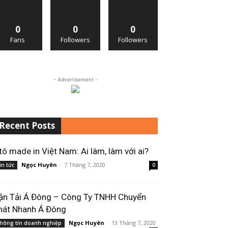
0
0
0
Fans
Followers
Followers
- Advertisement -
Recent Posts
tô made in Việt Nam: Ai làm, làm với ai?
Ngọc Huyên
-
7 Tháng 7, 2020
in tức
0
ận Tải Á Đông – Công Ty TNHH Chuyển
hát Nhanh Á Đông
Ngọc Huyên
-
13 Tháng 7, 2020
hông tin doanh nghiệp