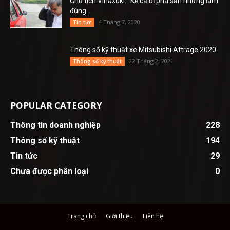
Chủ tịch Vinaxuki: “Kể cả bị phá sản nhưng làm
đúng...
4 Tháng 7, 2020
Tin tức
Thông số kỹ thuật xe Mitsubishi Attrage 2020
22 Tháng 2, 2021
Thông số kỹ thuật
POPULAR CATEGORY
Thông tin doanh nghiệp
228
Thông số kỹ thuật
194
Tin tức
29
Chưa được phân loại
0
Trang chủ
Giới thiệu
Liên hệ