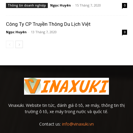
Ngọc Huyên
-
15 Tháng 7, 2020
Thông tin doanh nghiệp
0
Công Ty CP Truyền Thông Du Lịch Việt
Ngọc Huyên
-
13 Tháng 7, 2020
0
Vinaxuki. Website tin tức, đánh giá ô tô, xe máy, thông tin thị
trường ô tô, xe máy trong nước và quốc tế.
Contact us:
info@vinaxuki.vn