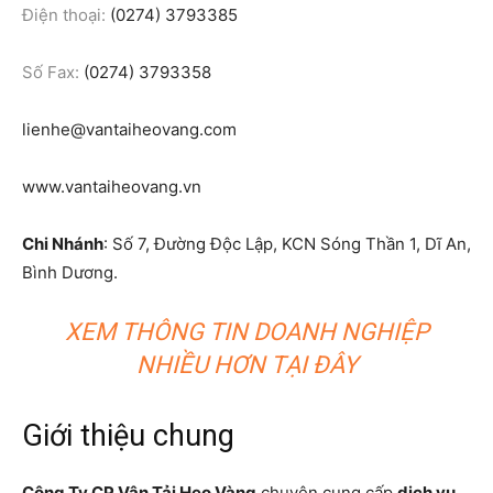
Điện thoại:
(0274) 3793385
Số Fax:
(0274) 3793358
lienhe@vantaiheovang.com
www.vantaiheovang.vn
Chi Nhánh
: Số 7, Đường Độc Lập, KCN Sóng Thần 1, Dĩ An,
Bình Dương.
XEM THÔNG TIN DOANH NGHIỆP
NHIỀU HƠN TẠI ĐÂY
Giới thiệu chung
Công Ty CP Vận Tải Heo Vàng
chuyên cung cấp
dịch vụ