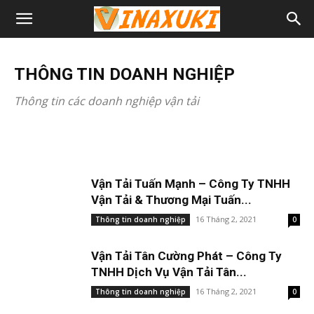
THÔNG TIN DOANH NGHIỆP
THÔNG TIN DOANH NGHIỆP
Vận Tải Biển PNT – Công Ty TNHH
Vận Tải Biển PNT – Công Ty TNHH
THÔNG TIN DOANH NGHIỆP
Thương Mại Và Vận Tải Biển PNT
Thương Mại Và Vận Tải Biển PNT
Thông tin các doanh nghiệp vận tải
Ngoc Huyen
Ngọc Huyên
-
-
30 Tháng 7, 2021
17 Tháng 2, 2021
Vận Tải Tuấn Mạnh – Công Ty TNHH
Vận Tải & Thương Mại Tuấn...
16 Tháng 2, 2021
Thông tin doanh nghiệp
0
Vận Tải Tân Cường Phát – Công Ty
TNHH Dịch Vụ Vận Tải Tân...
16 Tháng 2, 2021
Thông tin doanh nghiệp
0