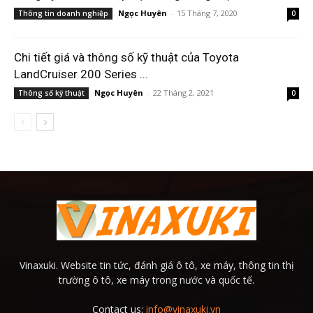
Ngọc Huyên
-
15 Tháng 7, 2020
Thông tin doanh nghiệp
0
Chi tiết giá và thông số kỹ thuật của Toyota
LandCruiser 200 Series ...
Ngọc Huyên
-
22 Tháng 2, 2021
Thông số kỹ thuật
0
Vinaxuki. Website tin tức, đánh giá ô tô, xe máy, thông tin thị
trường ô tô, xe máy trong nước và quốc tế.
Contact us:
info@vinaxuki.vn