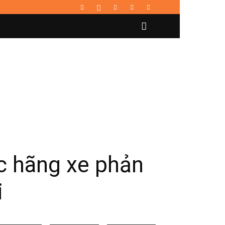
c hãng xe phản
i