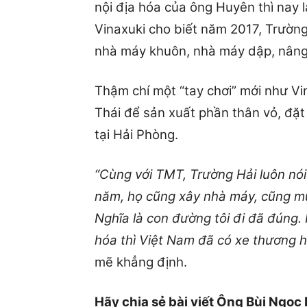
nội địa hóa của ông Huyên thì nay 
Vinaxuki cho biết năm 2017, Trườn
nhà máy khuôn, nhà máy dập, nâng t
Thậm chí một “tay chơi” mới như V
Thái để sản xuất phần thân vỏ, đặt
tại Hải Phòng.
“Cùng với TMT, Trường Hải luôn nó
năm, họ cũng xây nhà máy, cũng mu
Nghĩa là con đường tôi đi đã đúng. 
hóa thì Việt Nam đã có xe thương h
mẽ khẳng định.
Hãy chia sẻ bài viết Ông Bùi Ngọc