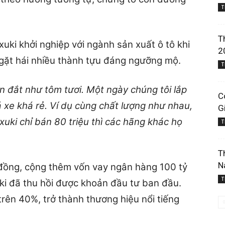
T
T
uki khởi nghiệp với ngành sản xuất ô tô khi
2
gặt hái nhiều thành tựu đáng ngưỡng mộ.
T
n đắt như tôm tươi. Một ngày chúng tôi lắp
C
á xe khá rẻ. Ví dụ cùng chất lượng như nhau,
G
ki chỉ bán 80 triệu thì các hãng khác họ
T
T
N
đồng, cộng thêm vốn vay ngân hàng 100 tỷ
T
ki đã thu hồi được khoản đầu tư ban đầu.
 trên 40%, trở thành thương hiệu nổi tiếng