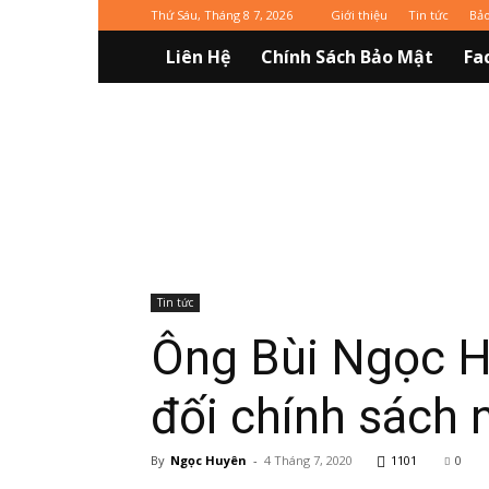
Thứ Sáu, Tháng 8 7, 2026
Giới thiệu
Tin tức
Bả
Liên Hệ
Chính Sách Bảo Mật
Fa
Vinaxuki
Tin tức
Ông Bùi Ngọc H
đối chính sách 
By
Ngọc Huyên
-
4 Tháng 7, 2020
1101
0