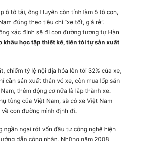
p ô tô tải, ông Huyên còn tính làm ô tô con,
am đúng theo tiêu chí “xe tốt, giá rẻ”.
 ông xác định sẽ đi con đường tương tự Hàn
 khâu học tập thiết kế, tiến tới tự sản xuất
t, chiếm tỷ lệ nội địa hóa lên tới 32% của xe,
ỉ cần sản xuất thân vỏ xe, còn mua lốp sản
ệt Nam, thêm động cơ nữa là lắp thành xe.
hụ tùng của Việt Nam, sẽ có xe Việt Nam
y về con đường mình định đi.
ng ngần ngại rót vốn đầu tư công nghệ hiện
ề hướng dẫn công nhân. Những năm 2008,