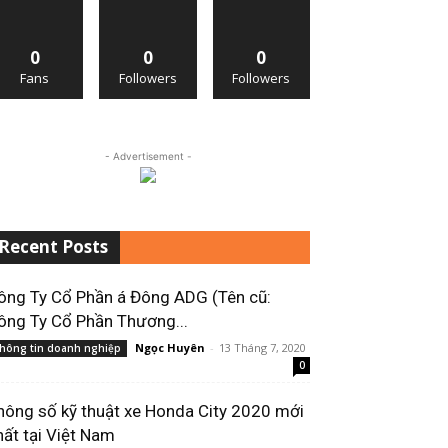
0
0
0
Fans
Followers
Followers
- Advertisement -
Recent Posts
ông Ty Cổ Phần á Đông ADG (Tên cũ:
ông Ty Cổ Phần Thương...
Ngọc Huyên
-
13 Tháng 7, 2020
hông tin doanh nghiệp
0
hông số kỹ thuật xe Honda City 2020 mới
hất tại Việt Nam