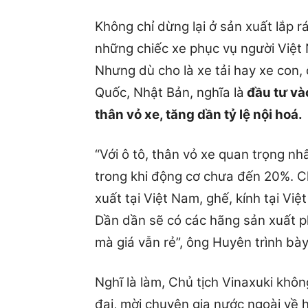
Không chỉ dừng lại ở sản xuất lắp rá
những chiếc xe phục vụ người Việt N
Nhưng dù cho là xe tải hay xe con,
Quốc, Nhật Bản, nghĩa là
đầu tư vào
thân vỏ xe, tăng dần tỷ lệ nội hoá.
“Với ô tô, thân vỏ xe quan trọng nhấ
trong khi động cơ chưa đến 20%. Ch
xuất tại Việt Nam, ghế, kính tại Vi
Dần dần sẽ có các hãng sản xuất p
mà giá vẫn rẻ”, ông Huyên trình bà
Nghĩ là làm, Chủ tịch Vinaxuki khô
đại, mời chuyên gia nước ngoài v