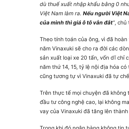
dù thuế xuất nhập khẩu bằng 0 nh
Việt Nam làm ra.
Nếu người Việt N
của mình thì giá ô tô vẫn đắt
“
, chủ 
Theo tính toán của ông, vì đã hoàn
năm Vinaxuki sẽ cho ra đời các dòn
sản xuất loại xe 20 tấn, vốn dĩ chỉ
năm thứ 14, 15, tỷ lệ nội địa hóa có
cũng tương tự vì Vinaxuki đã tự ch
Trên thực tế mọi chuyện đã không t
đầu tư công nghệ cao, lại không m
vay của Vinaxuki đã tăng lên thành
Trong khi đó ngân hàng không tin 