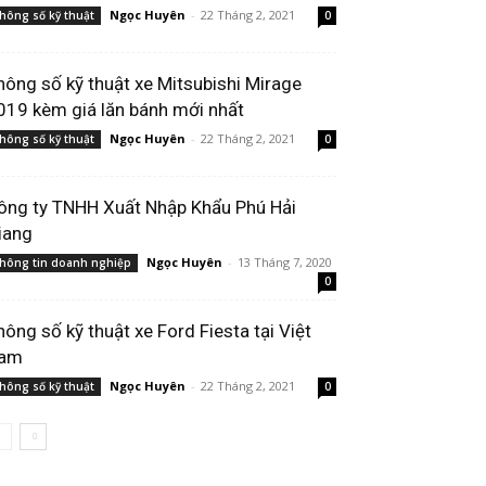
Ngọc Huyên
-
22 Tháng 2, 2021
hông số kỹ thuật
0
hông số kỹ thuật xe Mitsubishi Mirage
019 kèm giá lăn bánh mới nhất
Ngọc Huyên
-
22 Tháng 2, 2021
hông số kỹ thuật
0
ông ty TNHH Xuất Nhập Khẩu Phú Hải
iang
Ngọc Huyên
-
13 Tháng 7, 2020
hông tin doanh nghiệp
0
hông số kỹ thuật xe Ford Fiesta tại Việt
am
Ngọc Huyên
-
22 Tháng 2, 2021
hông số kỹ thuật
0